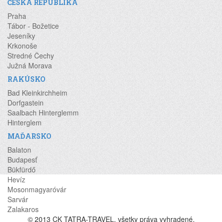
ČESKÁ REPUBLIKA
Praha
Tábor - Božetice
Jeseníky
Krkonoše
Stredné Čechy
Južná Morava
RAKÚSKO
Bad Kleinkirchheim
Dorfgastein
Saalbach Hinterglemm
Hinterglem
MAĎARSKO
Balaton
Budapesť
Bükfürdő
Hevíz
Mosonmagyaróvár
Sarvár
Zalakaros
© 2013 CK TATRA-TRAVEL, všetky práva vyhradené.