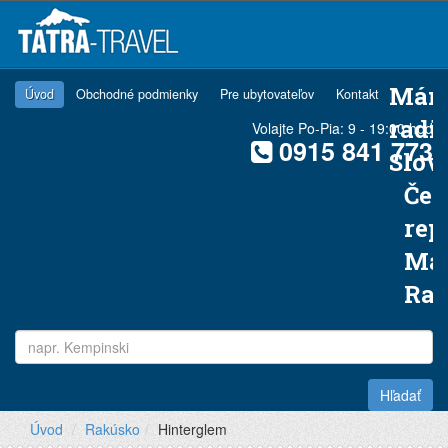
Mám
Úvod
Obchodné podmienky
Pre ubytovateľov
Kontakt
radi
Volajte Po-Pia: 9 - 19:00 hod
0915 841 773
Slov
Čes
rep
Ma
Ra
Hľadať
Úvod
Rakúsko
Hinterglem