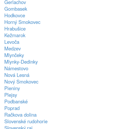
Gerlachov
Gombasek
Hodkovce
Horný Smokovec
Hrabušice
Kežmarok
Levoča
Medzev
Mlynčeky
Mlynky-Dedinky
Námestovo
Nová Lesná
Nový Smokovec
Pieniny
Plejsy
Podbanské
Poprad
Račkova dolina
Slovenské rudohorie
Slovenský raj