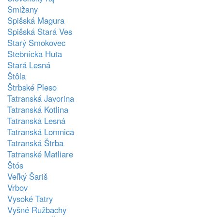
Smižany
Spišská Magura
Spišská Stará Ves
Starý Smokovec
Stebnícka Huta
Stará Lesná
Štôla
Štrbské Pleso
Tatranská Javorina
Tatranská Kotlina
Tatranská Lesná
Tatranská Lomnica
Tatranská Štrba
Tatranské Matliare
Štós
Veľký Šariš
Vrbov
Vysoké Tatry
Vyšné Ružbachy