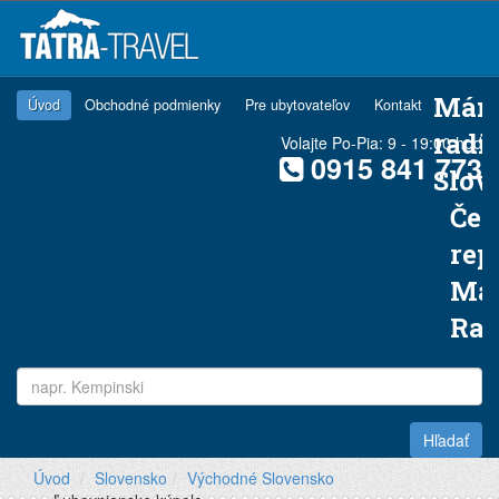
Mám
Úvod
Obchodné podmienky
Pre ubytovateľov
Kontakt
radi
Volajte Po-Pia: 9 - 19:00 hod
0915 841 773
Slov
Čes
rep
Ma
Ra
Hľadať
Úvod
Slovensko
Východné Slovensko