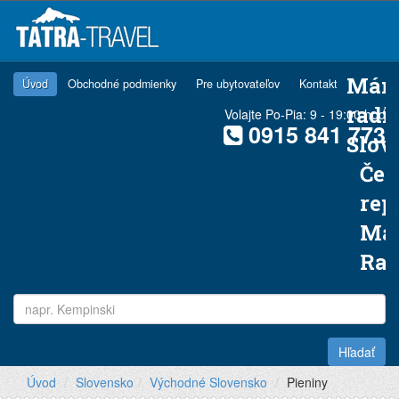
Mám
Úvod
Obchodné podmienky
Pre ubytovateľov
Kontakt
radi
Volajte Po-Pia: 9 - 19:00 hod
0915 841 773
Slov
Čes
rep
Ma
Ra
Hľadať
Úvod
Slovensko
Východné Slovensko
Pieniny