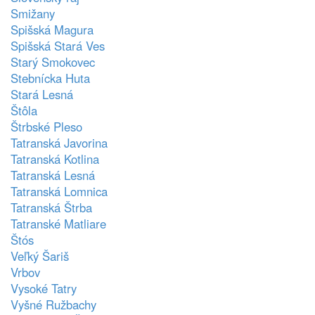
Smižany
Spišská Magura
Spišská Stará Ves
Starý Smokovec
Stebnícka Huta
Stará Lesná
Štôla
Štrbské Pleso
Tatranská Javorina
Tatranská Kotlina
Tatranská Lesná
Tatranská Lomnica
Tatranská Štrba
Tatranské Matliare
Štós
Veľký Šariš
Vrbov
Vysoké Tatry
Vyšné Ružbachy