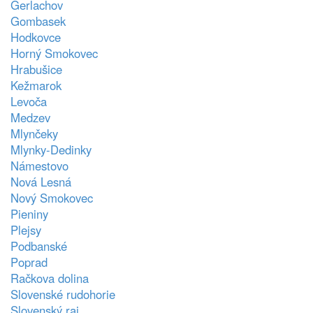
Gerlachov
Gombasek
Hodkovce
Horný Smokovec
Hrabušice
Kežmarok
Levoča
Medzev
Mlynčeky
Mlynky-Dedinky
Námestovo
Nová Lesná
Nový Smokovec
Pieniny
Plejsy
Podbanské
Poprad
Račkova dolina
Slovenské rudohorie
Slovenský raj