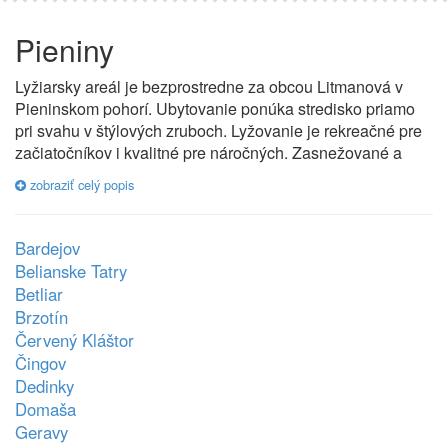
Pieniny
Lyžiarsky areál je bezprostredne za obcou Litmanová v
Pieninskom pohorí. Ubytovanie ponúka stredisko priamo
pri svahu v štýlových zruboch. Lyžovanie je rekreačné pre
začiatočníkov i kvalitné pre náročných. Zasnežované a
trvale upravované svahy majú prevýšenie 280 metrov. Tri
zobraziť celý popis
vleky , celková prepravná kapacita je 2000 lyžiarov / h. Na
osvetlených svahoch je výborná aj večerná lyžovačka.
Nadm. výška základne zjazdoviek – 679 m n.m. Nadm.
Bardejov
výška vrcholu zjazdoviek – 934 m n.m.
Belianske Tatry
Betliar
Brzotín
Červený Kláštor
Čingov
Dedinky
Domaša
Geravy